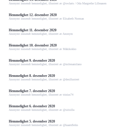
Anonymt innsendt hemmelighet, illustrert av
@owlarts / Oda Margrethe Lilleaasen
Hemmelighet 12. desember 2020
Anonymt innsendt hemmelighet, illustrert av
Elisabeth Norman
Hemmelighet 11. desember 2020
Anonymt innsendt hemmelighet, illustrert av
Anonym
Hemmelighet 10. desember 2020
Anonymt innsendt hemmelighet, illustrert av
Mäkikokko
Hemmelighet 9. desember 2020
Anonymt innsendt hemmelighet, illustrert av
@milenamilano
Hemmelighet 8. desember 2020
Anonymt innsendt hemmelighet, illustrert av
@desillustrert
Hemmelighet 7. desember 2020
Anonymt innsendt hemmelighet, illustrert av
trinius74
Hemmelighet 6. desember 2020
Anonymt innsendt hemmelighet, illustrert av
@sirisilla
Hemmelighet 5. desember 2020
Anonymt innsendt hemmelighet, illustrert av
@kaarnfleiks