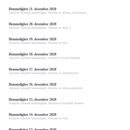
Hemmelighet 21. desember 2020
Anonymt innsendt hemmelighet, illustrert av
@linna_illustrations
Hemmelighet 20. desember 2020
Anonymt innsendt hemmelighet, illustrert av
Nick_J
Hemmelighet 19. desember 2020
Anonymt innsendt hemmelighet, illustrert av
Tipi
Hemmelighet 18. desember 2020
Anonymt innsendt hemmelighet, illustrert av
Emma Moberg
Hemmelighet 17. desember 2020
Anonymt innsendt hemmelighet, illustrert av
@desillustrert
Hemmelighet 16. desember 2020
Anonymt innsendt hemmelighet, illustrert av
@drawingtruelife
Hemmelighet 15. desember 2020
Anonymt innsendt hemmelighet, illustrert av
Elisabeth Norman
Hemmelighet 14. desember 2020
Anonymt innsendt hemmelighet, illustrert av
Silje
Hemmelighet 13. desember 2020