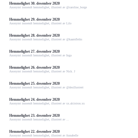
Hemmelighet 30. desember 2020
Anonymt innsendt hemmelighet, illustrert av
@caroline_borge
Hemmelighet 29. desember 2020
Anonymt innsendt hemmelighet, illustrert av
Lilo
Hemmelighet 28. desember 2020
Anonymt innsendt hemmelighet, illustrert av
@kaarnfleiks
Hemmelighet 27. desember 2020
Anonymt innsendt hemmelighet, illustrert av
Inga
Hemmelighet 26. desember 2020
Anonymt innsendt hemmelighet, illustrert av
Nick. J
Hemmelighet 25. desember 2020
Anonymt innsendt hemmelighet, illustrert av
@desillustrert
Hemmelighet 24. desember 2020
Anonymt innsendt hemmelighet, illustrert av
xx.alcistron.xx
Hemmelighet 23. desember 2020
Anonymt innsendt hemmelighet, illustrert av
...
Hemmelighet 22. desember 2020
Anonymt innsendt hemmelighet, illustrert av
Annabelle