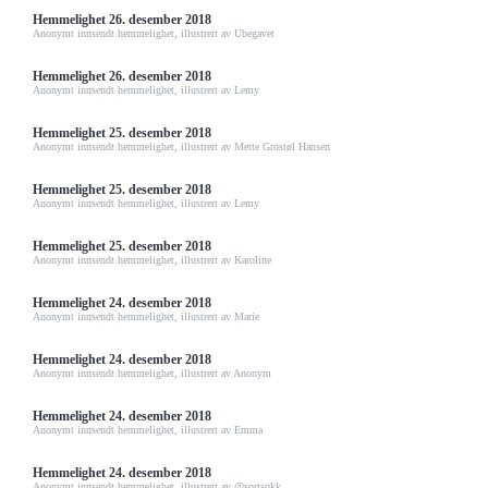
Hemmelighet 26. desember 2018
Anonymt innsendt hemmelighet, illustrert av
Ubegavet
Hemmelighet 26. desember 2018
Anonymt innsendt hemmelighet, illustrert av
Lemy
Hemmelighet 25. desember 2018
Anonymt innsendt hemmelighet, illustrert av
Mette Grostøl Hansen
Hemmelighet 25. desember 2018
Anonymt innsendt hemmelighet, illustrert av
Lemy
Hemmelighet 25. desember 2018
Anonymt innsendt hemmelighet, illustrert av
Karoline
Hemmelighet 24. desember 2018
Anonymt innsendt hemmelighet, illustrert av
Marie
Hemmelighet 24. desember 2018
Anonymt innsendt hemmelighet, illustrert av
Anonym
Hemmelighet 24. desember 2018
Anonymt innsendt hemmelighet, illustrert av
Emma
Hemmelighet 24. desember 2018
Anonymt innsendt hemmelighet, illustrert av
@sortsokk