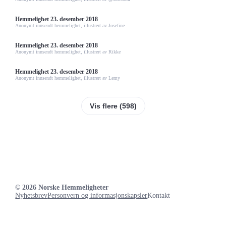
Hemmelighet 23. desember 2018
Anonymt innsendt hemmelighet, illustrert av
Josefine
Hemmelighet 23. desember 2018
Anonymt innsendt hemmelighet, illustrert av
Rikke
Hemmelighet 23. desember 2018
Anonymt innsendt hemmelighet, illustrert av
Lemy
Vis flere (
598
)
©
2026
Norske Hemmeligheter
Nyhetsbrev
Personvern og informasjonskapsler
Kontakt