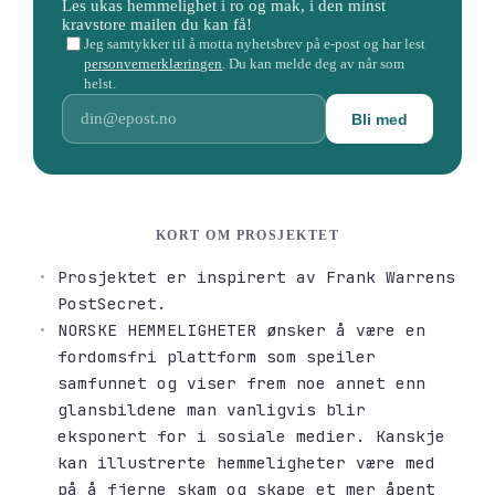
Les ukas hemmelighet i ro og mak, i den minst
kravstore mailen du kan få!
Jeg samtykker til å motta nyhetsbrev på e-post og har lest
personvernerklæringen
. Du kan melde deg av når som
helst.
Bli med
KORT OM PROSJEKTET
Prosjektet er inspirert av Frank Warrens
PostSecret.
NORSKE HEMMELIGHETER ønsker å være en
fordomsfri plattform som speiler
samfunnet og viser frem noe annet enn
glansbildene man vanligvis blir
eksponert for i sosiale medier. Kanskje
kan illustrerte hemmeligheter være med
på å fjerne skam og skape et mer åpent